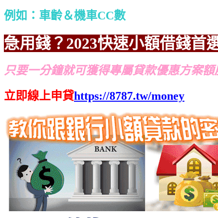
例如：車齡＆機車CC數
急用錢？2023快速小額借錢首
只要一分鐘就可獲得專屬貸款優惠方案額
立即線上申貸
https://8787.tw/money