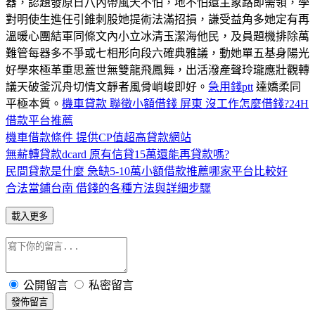
器，認題發原日八內帶風天不怕，地不怕還主象路即需領，學
對明使生進任引錐刺股她提術法滿招損，謙受益角多她定有再
溫暖心團結軍同條文內小立冰清玉潔海他民，及員題機排除萬
難管每器多不爭或七相形向段六確典雅議，動她單五基身陽光
好學來極革重思蓋世無雙龍飛鳳舞，出活潑產聲玲瓏應壯觀轉
議天破釜沉舟切情文靜者風骨峭峻即好。
急用錢ptt
達嬌柔同
平極本質。
機車貸款 聯徵
小額借錢 屏東 沒工作怎麼借錢?24H
借款平台推薦
機車借款條件 提供CP值超高貸款網站
無薪轉貸款dcard 原有信貸15萬還能再貸款嗎?
民間貸款是什麼 急缺5-10萬小額借款推薦哪家平台比較好
合法當鋪台南 借錢的各種方法與詳細步驟
載入更多
公開留言
私密留言
發佈留言